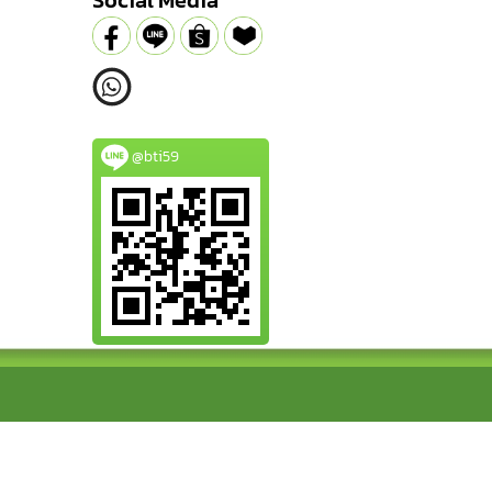
Social Media
@bti59