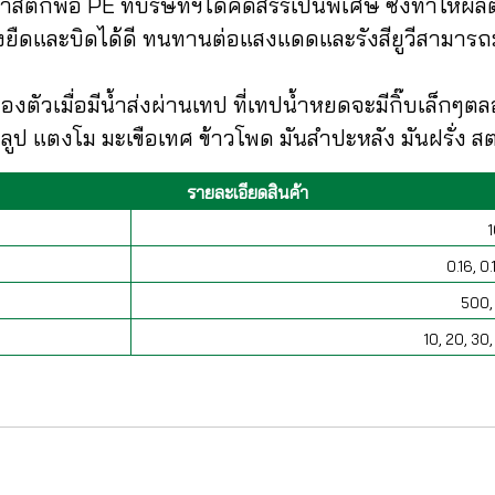
ติกพีอี PE ที่บริษัทฯได้คัดสรรเป็นพิเศษ ซึ่งทำให้ผลิต
งยืดและบิดได้ดี ทนทานต่อแสงแดดและรังสียูวีสามารถ
วเมื่อมีน้ำส่งผ่านเทป ที่เทปน้ำหยดจะมีกิ๊บเล็กๆตลอ
ูป แตงโม มะเขือเทศ ข้าวโพด มันสำปะหลัง มันฝรั่ง สต
รายละเอียดสินค้า
0.16, 0
500,
10, 20, 30