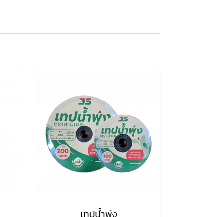
เทปน้ำพุ่ง