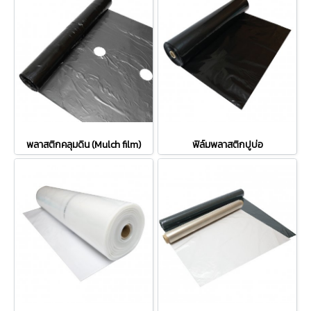
พลาสติกคลุมดิน (Mulch film)
ฟิล์มพลาสติกปูบ่อ