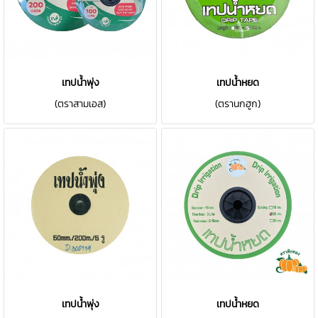
เทปน้ำพุ่ง
เทปน้ำหยด
(ตราสามเอส)
(ตรานกฮูก)
เทปน้ำพุ่ง
เทปน้ำหยด