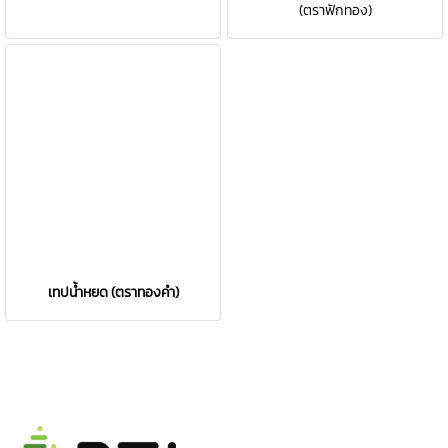
(ตราฟักทอง)
เทปน้ำหยด (ตราทองคำ)